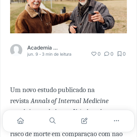
Academia Médica
0
0
0
jun. 9 -
3 min de leitura
Um novo estudo publicado na
revista
Annals of Internal Medicine
concluiu que beber
café
(adoçado ou
sem açúcar) está associado a um menor
risco de morte em comparação com não