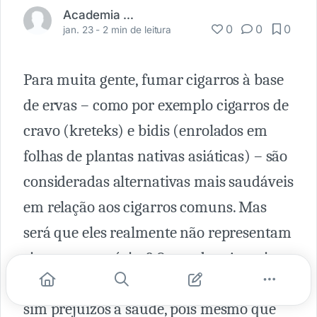
Academia Médica
0
0
0
jan. 23 -
2 min de leitura
Para muita gente, fumar cigarros à base
de ervas – como por exemplo cigarros de
cravo (kreteks) e bidis (enrolados em
folhas de plantas nativas asiáticas) – são
consideradas alternativas mais saudáveis
em relação aos cigarros comuns. Mas
será que eles realmente não representam
riscos aos usuários? Segundo a American
Cancer Society (ACS), os produtos geram
sim prejuízos à saúde, pois mesmo que