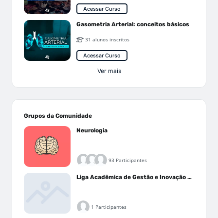
Acessar Curso
Gasometria Arterial: conceitos básicos
31 alunos inscritos
Acessar Curso
Ver mais
Grupos da Comunidade
Neurologia
93 Participantes
Liga Acadêmica de Gestão e Inovação Médica - LAGIM
1 Participantes