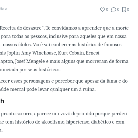
itura
0
0
0
Receita do desastre". Te convidamos a aprender que a morte
s para todas as pessoas, inclusive para aqueles que em nossa
 nossos ídolos. Você vai conhecer as histórias de famosos
nis Joplin, Amy Winehouse, Kurt Cobain, Ernest
apton, Josef Mengele e mais alguns que morreram de forma
unciada por seus históricos.
hecer esses personagens e perceber que apesar da fama e do
 saúde mental pode levar qualquer um à ruína.
sh
pronto socorro, aparece um vovô deprimido porque perdeu
ue tem histórico de alcoolismo, hipertenso, diabético e com
a.