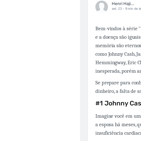
Henri Hajime Sato
set. 23 -
9 min de le
Bem-vindos à série "
e a doença são iguai
memória são eternos:
como Johnny Cash, Ja
Hemmingway, Eric Cl
inesperada, porém an
Se prepare para con
dinheiro, a falta de
#1 Johnny Ca
Imagine você em um 
a esposa há meses, q
insuficiência cardíac