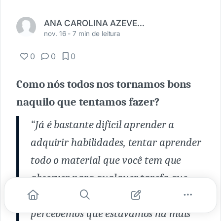
ANA CAROLINA AZEVEDO SALEM
nov. 16 -
7 min de leitura
0
0
0
Como nós todos nos tornamos bons
naquilo que tentamos fazer?
“Já é bastante difícil aprender a
adquirir habilidades, tentar aprender
todo o material que você tem que
absorver para qualquer tarefa que
você assuma. Nos últimos anos
percebemos que estávamos na mais