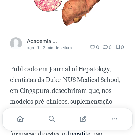
Academia Médica
0
0
0
ago. 9 -
2 min de leitura
Publicado em Journal of Hepatology,
cientistas da Duke-NUS Medical School,
em Cingapura, descobriram que, nos
modelos pré-clínicos, suplementação
dietética de vitamina B12 e de ácido fólico
é capaz de retardar o processo de
formação de esteato-
hepatite
não