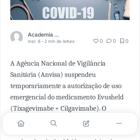
Academia Médica
0
0
0
mar. 8 -
2 min de leitura
A Agência Nacional de Vigilância
Sanitária (Anvisa) suspendeu
temporariamente a autorização de uso
emergencial do medicamento Evusheld
(Tixagevimabe + Cilgavimabe). O
remédio é indicado para prevenção, pré-
exposição e tratamento de casos leves a