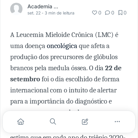
Academia Médica
0
0
0
set. 22 -
3 min de leitura
A Leucemia Mieloide Crônica (LMC) é
uma doença
oncológica
que afeta a
produção dos precursores de glóbulos
brancos pela medula óssea. O dia
22 de
setembro
foi o dia escolhido de forma
internacional com o intuito de alertar
para a importância do diagnóstico e
tratamento precoce da doença.
O Instituto Nacional do Câncer (INCA)
estima que em cada ano do triênio 2020-