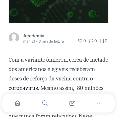
Academia Médica
0
0
0
mar. 21 -
3 min de leitura
Com a variante ômicron, cerca de metade
dos americanos elegíveis receberam
doses de reforço da vacina contra o
coronavírus
. Mesmo assim, 80 milhões
de infecções foram confirmadas ( e esse
número pode ser maior já que há casos
que nunca foram relatados). Neste