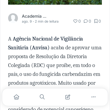
Academia Médica
0
0
0
ago. 9 -
2 min de leitura
A
Agência Nacional de Vigilância
Sanitária (Anvisa)
acaba de aprovar uma
proposta de Resolução da Diretoria
Colegiada (RDC) que proíbe, em todo o
país, o uso do fungicida carbendazim em
produtos agrotóxicos. Muito usado por
agricultores brasileiros em plantações de
feijão, arroz e soja, o produto é
considerado de potencial cancerígeno,