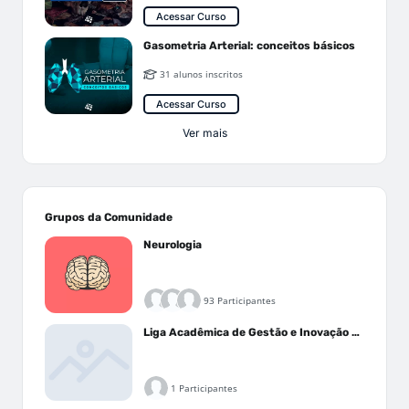
Acessar Curso
Gasometria Arterial: conceitos básicos
31 alunos inscritos
Acessar Curso
Ver mais
Grupos da Comunidade
Neurologia
93 Participantes
Liga Acadêmica de Gestão e Inovação Médica - LAGIM
1 Participantes