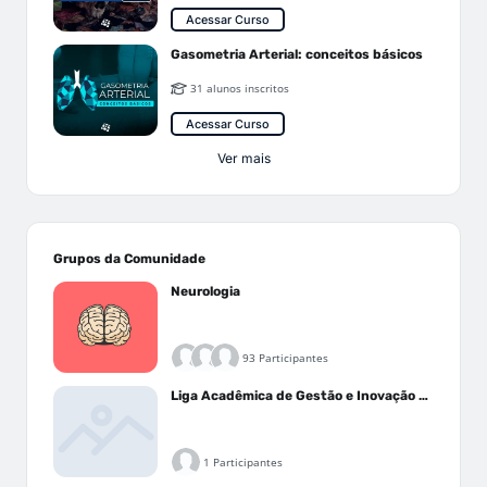
Acessar Curso
Gasometria Arterial: conceitos básicos
31 alunos inscritos
Acessar Curso
Ver mais
Grupos da Comunidade
Neurologia
93 Participantes
Liga Acadêmica de Gestão e Inovação Médica - LAGIM
1 Participantes