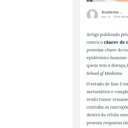
Academia Médica
nov. 4 -
3 min de le
Artigo publicado pel
contra o
câncer de
proteína-chave do tu
epidérmico humano (
quem tem a doença, 
School of Medicine.
O estudo de fase I c
metastático e compl
tendo tumor remanes
continha as instruç
dentro da célula canc
provoca respostas im