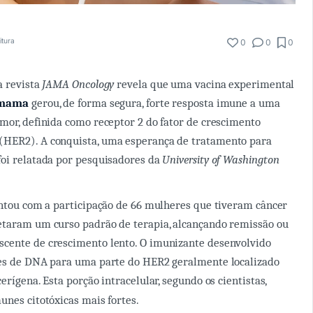
itura
0
0
0
a revista
JAMA Oncology
revela que uma vacina experimental
 mama
gerou, de forma segura, forte resposta imune a uma
mor, definida como receptor 2 do fator de crescimento
HER2). A conquista, uma esperança de tratamento para
foi relatada por pesquisadores da
University of Washington
ontou com a participação de 66 mulheres que tiveram câncer
etaram um curso padrão de terapia, alcançando remissão ou
cente de crescimento lento. O imunizante desenvolvido
ões de DNA para uma parte do HER2 geralmente localizado
erígena. Esta porção intracelular, segundo os cientistas,
unes citotóxicas mais fortes.