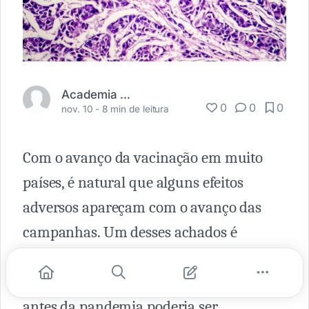
Academia Médica
0
0
0
nov. 10 -
8 min de leitura
Com o avanço da vacinação em muito
países, é natural que alguns efeitos
adversos apareçam com o avanço das
campanhas. Um desses achados é
a linfadenopatia axilar unilateral leve.
Esse achado no exame físico de mulheres
antes da pandemia poderia ser