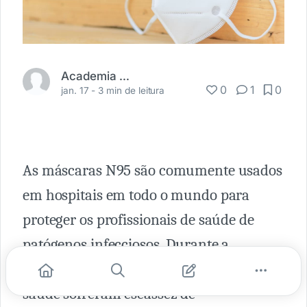
Academia Médica
0
1
0
jan. 17 -
3 min de leitura
As máscaras N95 são comumente usados
​​em hospitais em todo o mundo para
proteger os profissionais de saúde de
patógenos infecciosos. Durante a
pandemia de COVID-19, as instalações de
saúde sofreram escassez de