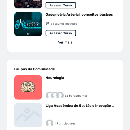
Acessar Curso
Gasometria Arterial: conceitos básicos
31 alunos inscritos
Acessar Curso
Ver mais
Grupos da Comunidade
Neurologia
93 Participantes
Liga Acadêmica de Gestão e Inovação Médica - LAGIM
1 Participantes