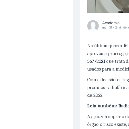
Academia Médica
mar. 31 -
2 min de l
Na última quarta-fei
aprovou a prorrogaç
567/2021
que trata d
usados para a medici
Com a decisão, as re
produtos radiofármac
de 2022.
Leia também:
Radio
A ação via suprir o 
órgão, o risco existe