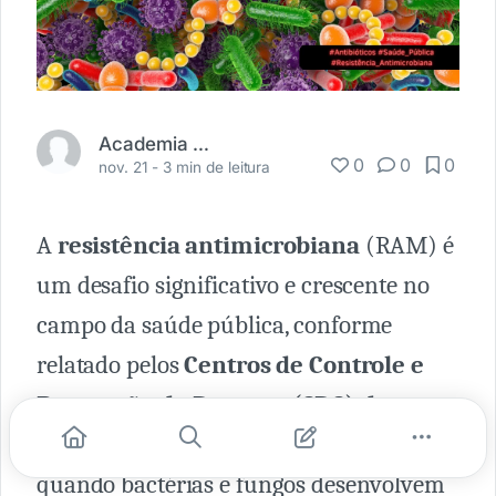
Academia Médica
0
0
0
nov. 21 -
3 min de leitura
A
resistência antimicrobiana
(RAM) é
um desafio significativo e crescente no
campo da saúde pública, conforme
relatado pelos
Centros de Controle e
Prevenção de Doenças (CDC) dos
Estados Unidos.
Este fenômeno ocorre
quando bactérias e fungos desenvolvem