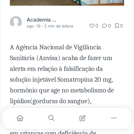
Academia Médica
0
0
0
ago. 16 -
2 min de leitura
A Agência Nacional de Vigilância
Sanitária (Anvisa) acaba de fazer um
alerta em relação à falsificação da
solução injetável Somatropina 20 mg,
hormônio que age no metabolismo de
lipídios(gorduras do sangue),
carboidratos e proteínas, estimula o
crescimento e aumenta sua velocidade
em crianças com deficiência de