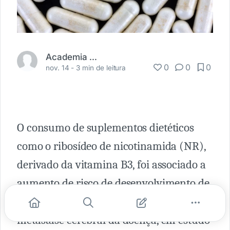
Academia Médica
0
0
0
nov. 14 -
3 min de leitura
O consumo de suplementos dietéticos
como o ribosídeo de nicotinamida (NR),
derivado da vitamina B3, foi associado a
aumento de risco de desenvolvimento de
câncer de mama
triplo negativo e
metástase cerebral da doença, em estudo