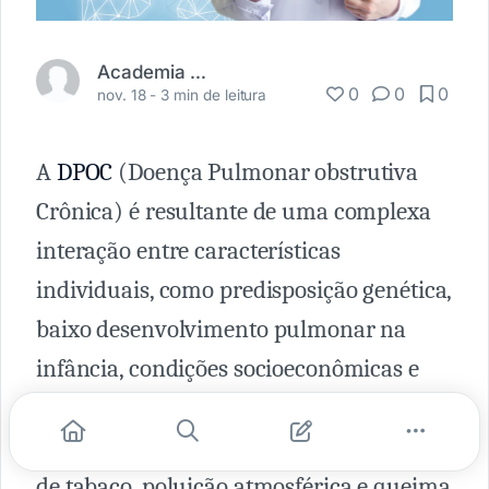
Academia Médica
0
0
0
nov. 18 -
3 min de leitura
A
DPOC
(Doença Pulmonar obstrutiva
Crônica) é resultante de uma complexa
interação entre características
individuais, como predisposição genética,
baixo desenvolvimento pulmonar na
infância, condições socioeconômicas e
envelhecimento e exposição a gases e
fumaças tóxicas, principalmente fumaça
de tabaco, poluição atmosférica e queima