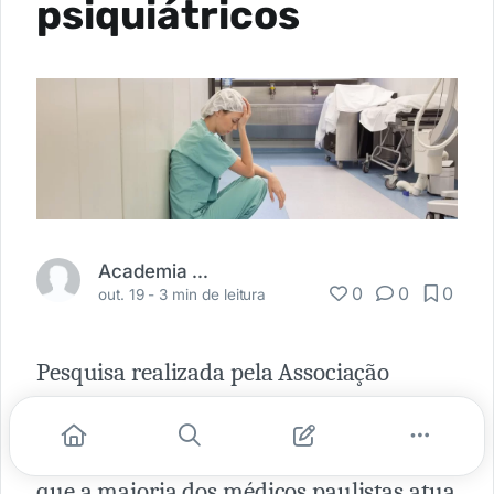
psiquiátricos
Academia Médica
0
0
0
out. 19 -
3 min de leitura
Pesquisa realizada pela Associação
Paulista de Medicina (APM),
denominada “A Saúde do Médico”, revela
que a maioria dos médicos paulistas atua