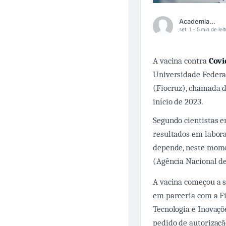
Academia Médica
set. 1 -
5 min de lei
A vacina contra
Covi
Universidade Federa
(Fiocruz), chamada 
início de 2023.
Segundo cientistas e
resultados em labora
depende, neste momen
(Agência Nacional de
A vacina começou a 
em parceria com a Fi
Tecnologia e Inovaçõ
pedido de autorizaçã