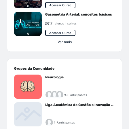
Acessar Curso
Gasometria Arterial: conceitos básicos
31 alunos inscritos
Acessar Curso
Ver mais
Grupos da Comunidade
Neurologia
93 Participantes
Liga Acadêmica de Gestão e Inovação Médica - LAGIM
1 Participantes