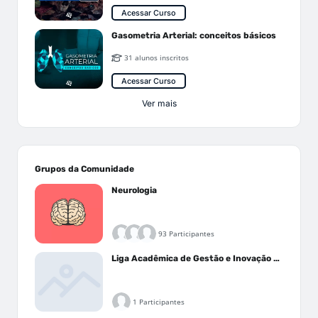
Acessar Curso
Gasometria Arterial: conceitos básicos
31 alunos inscritos
Acessar Curso
Ver mais
Grupos da Comunidade
Neurologia
93 Participantes
Liga Acadêmica de Gestão e Inovação Médica - LAGIM
1 Participantes