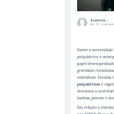
Academia Médica
fev. 10 -
4 min de le
Existe a necessidade
psiquiátrica e neuro
papel desempenhado 
gravidade/estadiamen
indivíduos. Estudos 
psiquiátricas
e cogni
destacam a ocorrênci
insônia, psicose e s
Em relação a sintoma