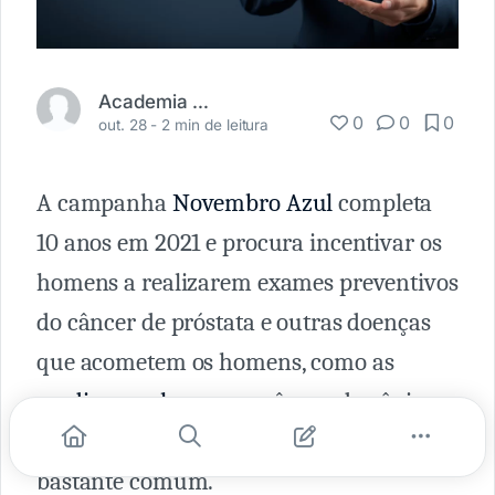
Academia Médica
0
0
0
out. 28 -
2 min de leitura
A campanha
Novembro Azul
completa
10 anos em 2021 e procura incentivar os
homens a realizarem exames preventivos
do câncer de próstata e outras doenças
que acometem os homens, como as
cardiovasculares
ou o câncer de pênis,
que deveria ser mais divulgado, pois é
bastante comum.