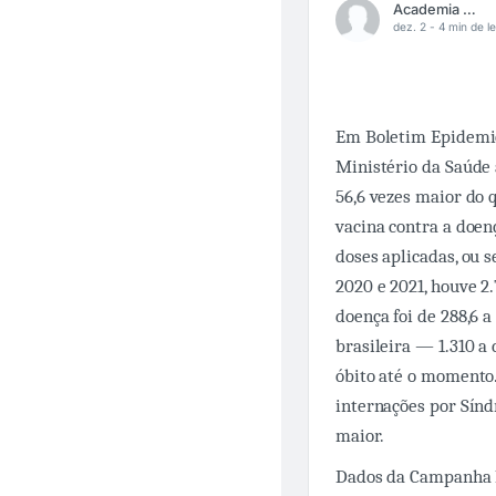
Academia Médica
dez. 2 -
4 min de le
Em Boletim Epidemio
Ministério da Saúde
56,6 vezes maior do
vacina contra a doenç
doses aplicadas, ou s
2020 e 2021, houve 2
doença foi de 288,6 a
brasileira — 1.310 a
óbito até o momento
internações por Sínd
maior.
Dados da Campanha 