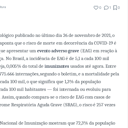
itura
0
1
0
lógico publicado no último dia 26 de novembro de 2021, o
 aponta que o risco de morte em decorrência da COVID-19 é
 que apresentar um
evento adverso grave
(EAG) em reação à
a. No Brasil, a incidência de EAG é de 5,1 a cada 100 mil
eja, 0,005% do total de
imunizantes
usados até agora. Entre
.775.666 internações, segundo o boletim, e a mortalidade pela
 cada 100 mil, o que significa que 1,3% da população
 cada 100 mil habitantes — foi internada ou evoluiu para
. Assim, quando compara-se o risco de EAG com casos de
rome Respiratória Aguda Grave (SRAG), o risco é 257 vezes
Nacional de Imunização mostram que 72,3% da população