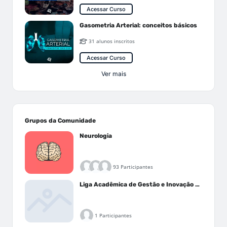
Acessar Curso
Gasometria Arterial: conceitos básicos
31 alunos inscritos
Acessar Curso
Ver mais
Grupos da Comunidade
Neurologia
93 Participantes
Liga Acadêmica de Gestão e Inovação Médica - LAGIM
1 Participantes