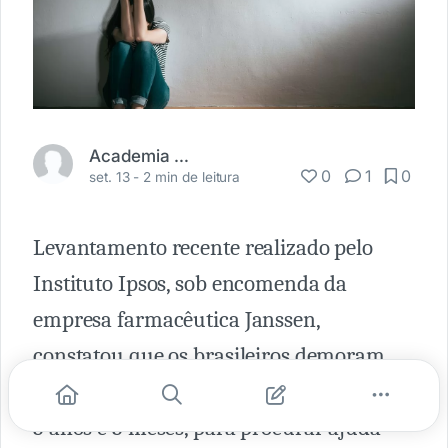
Academia Médica
0
1
0
set. 13 -
2 min de leitura
Levantamento recente realizado pelo
Instituto Ipsos, sob encomenda da
empresa farmacêutica Janssen,
constatou que os brasileiros demoram,
em média, 39 meses, o que corresponde a
3 anos e 3 meses, para procurar ajuda