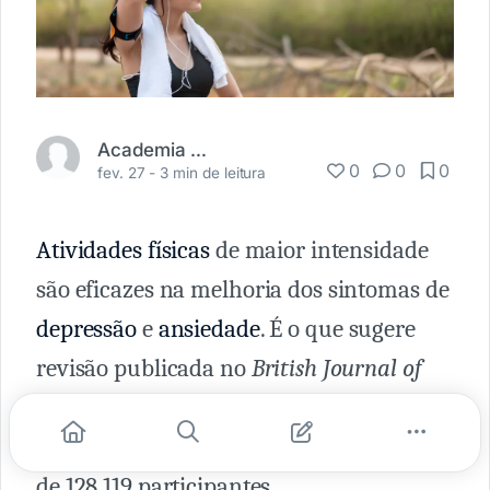
Academia Médica
0
0
0
fev. 27 -
3 min de leitura
Atividades físicas
de maior intensidade
são eficazes na melhoria dos sintomas de
depressão
e
ansiedade
. É o que sugere
revisão publicada no
British Journal of
Sports Medicin
e
. Ela abrange 97 estudos
sobre o tema e 1.039 ensaios, com total
de 128.119 participantes.