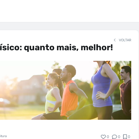
VOLTAR
físico: quanto mais, melhor!
itura
0
0
0