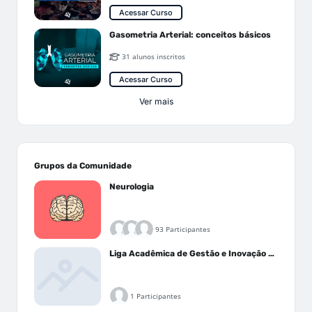
Acessar Curso
Gasometria Arterial: conceitos básicos
31 alunos inscritos
Acessar Curso
Ver mais
Grupos da Comunidade
Neurologia
93 Participantes
Liga Acadêmica de Gestão e Inovação Médica - LAGIM
1 Participantes