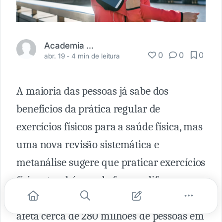
Academia Médica
0
0
0
abr. 19 -
4 min de leitura
A maioria das pessoas já sabe dos
benefícios da prática regular de
exercícios físicos para a saúde física, mas
uma nova revisão sistemática e
metanálise sugere que praticar exercícios
físicos também pode fazer a diferença no
transtorno depressivo maior. A
depressão
afeta cerca de 280 milhões de pessoas em