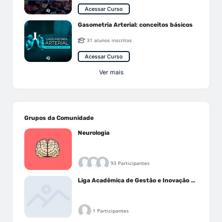
Acessar Curso
Gasometria Arterial: conceitos básicos
31 alunos inscritos
Acessar Curso
Ver mais
Grupos da Comunidade
Neurologia
93 Participantes
Liga Acadêmica de Gestão e Inovação Médica - LAGIM
1 Participantes