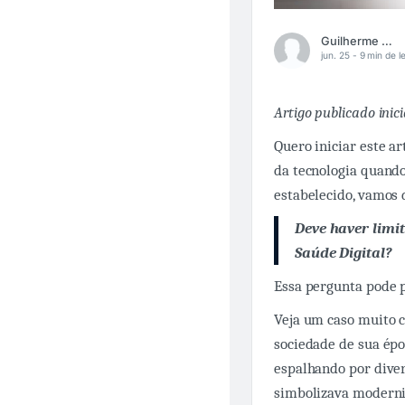
Guilherme Rabello
jun. 25 -
9 min de le
Artigo publicado ini
Quero iniciar este a
da tecnologia quando
estabelecido, vamos 
Deve haver limit
Saúde Digital?
Essa pergunta pode p
Veja um caso muito 
sociedade de sua épo
espalhando por dive
simbolizava moderni