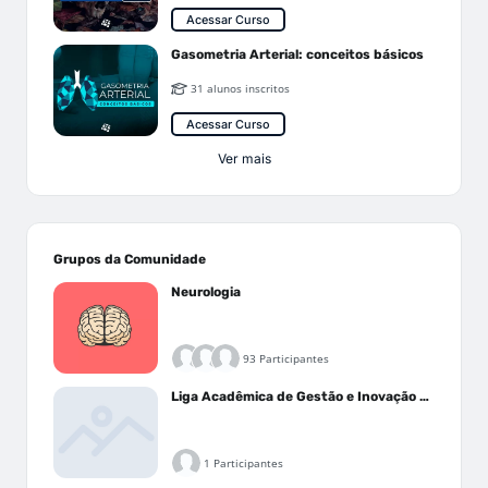
Acessar Curso
Gasometria Arterial: conceitos básicos
31 alunos inscritos
Acessar Curso
Ver mais
Grupos da Comunidade
Neurologia
93 Participantes
Liga Acadêmica de Gestão e Inovação Médica - LAGIM
1 Participantes