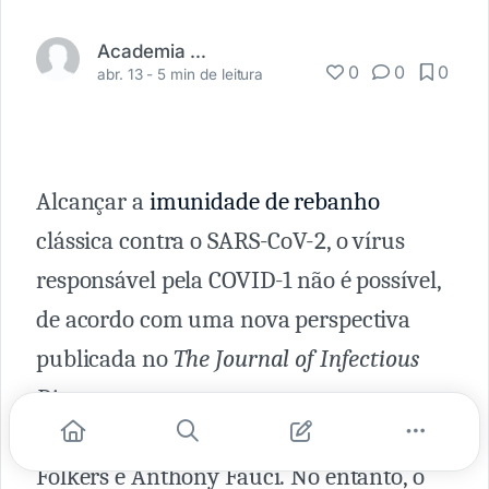
Academia Médica
0
0
0
abr. 13 -
5 min de leitura
Alcançar a
imunidade de rebanho
clássica contra o SARS-CoV-2, o vírus
responsável pela COVID-1 não é possível,
de acordo com uma nova perspectiva
publicada no
The Journal of Infectious
Diseases,
que tem como autores os
renomados David Morens, Gregory
Folkers e Anthony Fauci. No entanto, o