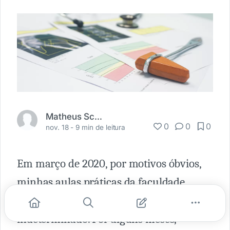
Matheus Scalzilli
0
0
0
nov. 18 -
9 min de leitura
Em março de 2020, por motivos óbvios,
minhas aulas práticas da faculdade
foram suspensas por tempo
indeterminado. Por alguns meses,